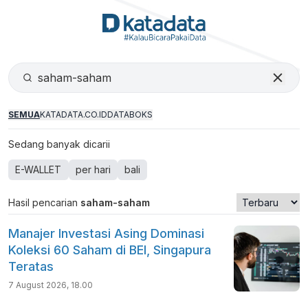
SEMUA
KATADATA.CO.ID
DATABOKS
Sedang banyak dicarii
E-WALLET
per hari
bali
Hasil pencarian
saham-saham
Manajer Investasi Asing Dominasi
Koleksi 60 Saham di BEI, Singapura
Teratas
7 August 2026, 18.00