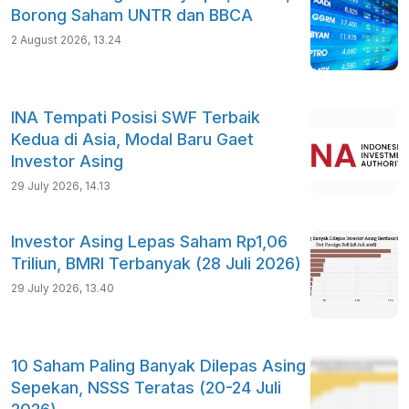
Borong Saham UNTR dan BBCA
sebesar US$8,8 miliar dari total PMA Rp507,6 triliun.
2 August 2026, 13.24
https://katadata.co.id/finansial/bursa/6a71b9474ffb0/ojk-sebut-tekanan-bursa-mereda-asing-net-buy-rp-1-6-t-investor-tembus-30-juta
OJK Sebut Tekanan Bursa Mereda: Asing Net Buy
Rp 1,6 T, Investor Tembus 30 Juta
INA Tempati Posisi SWF Terbaik
Kedua di Asia, Modal Baru Gaet
Investor Asing
https://databoks.katadata.co.id/saham/statistik/6a6fe96c96e96/mapi-saham-paling-banyak-diburu-investor-asing-sepekan-terakhir-27-31-juli-2026
MAPI, Saham Paling Banyak Diburu Investor Asing
29 July 2026, 14.13
Sepekan Terakhir (27-31 Juli 2026)
Investor Asing Lepas Saham Rp1,06
https://katadata.co.id/finansial/bursa/6a6ee2851bb0b/investor-asing-net-buy-rp-7-1-triliun-borong-saham-untr-dan-bbca
Triliun, BMRI Terbanyak (28 Juli 2026)
Investor Asing Net Buy Rp 7,1 Triliun, Borong
29 July 2026, 13.40
Saham UNTR dan BBCA
10 Saham Paling Banyak Dilepas Asing
Sepekan, NSSS Teratas (20-24 Juli