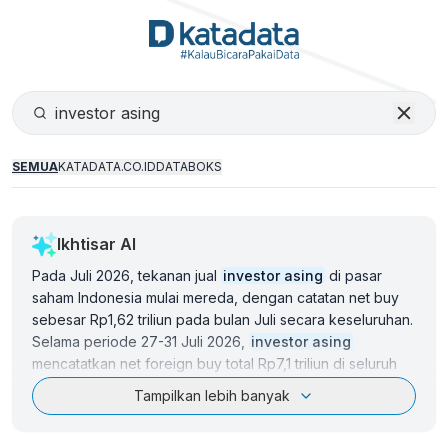
SEMUA
KATADATA.CO.ID
DATABOKS
Ikhtisar AI
Pada Juli 2026, tekanan jual
investor asing
di pasar
saham Indonesia mulai mereda, dengan catatan net buy
sebesar Rp1,62 triliun pada bulan Juli secara keseluruhan.
Selama periode 27-31 Juli 2026,
investor asing
mencatatkan net foreign buy total Rp7,1 triliun di seluruh
pasar saham, dengan PT Mitra Adiperkasa Tbk (MAPI)
Tampilkan lebih banyak
menjadi emiten paling banyak dibeli dengan nilai Rp9,33
triliun. Selain itu,
investor asing
juga memborong saham