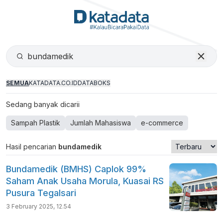
SEMUA
KATADATA.CO.ID
DATABOKS
Sedang banyak dicarii
Sampah Plastik
Jumlah Mahasiswa
e-commerce
Hasil pencarian
bundamedik
Bundamedik (BMHS) Caplok 99%
Saham Anak Usaha Morula, Kuasai RS
Pusura Tegalsari
3 February 2025, 12.54